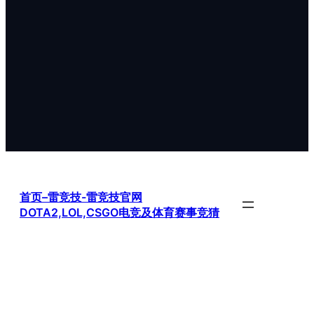
首页–雷竞技-雷竞技官网
DOTA2,LOL,CSGO电竞及体育赛事竞猜