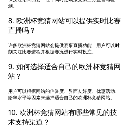
测。
8. 欧洲杯竞猜网站可以提供实时比赛
直播吗？
许多欧洲杯竞猜网站会提供赛事直播功能，用户可以时
刻关注比赛进程并根据赛况进行实时投注。
9. 如何选择适合自己的欧洲杯竞猜网
站？
用户可以根据网站的信誉度、界面友好度、优惠活动、
赔率水平等因素来选择适合自己的欧洲杯竞猜网站。
10. 欧洲杯竞猜网站有哪些常见的技
术支持渠道？