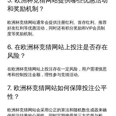
5. 欧洲杯竞猜网站提供哪些优惠活动
和奖励机制？
欧洲杯竞猜网站通常会提供注册红利、首存红利、推荐
好友红利等优惠活动，同时还有积分奖励和VIP会员制
度等奖励机制。
6. 在欧洲杯竞猜网站上投注是否存在
风险？
在欧洲杯竞猜网站上投注存在一定风险，用户需谨慎思
考和控制投注金额，理性参与竞猜活动。
7. 欧洲杯竞猜网站如何保障投注公平
性？
欧洲杯竞猜网站会采用公正的算法和随机数生成器来确
保投注结果的公平性，同时定期接受第三方监督与检