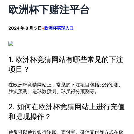
欧洲杯下赌注平台
2024 年 8 月 5 日
•
欧洲杯买球入口
1. 欧洲杯竞猜网站有哪些常见的下注
项目？
在欧洲杯竞猜网站上，常见的下注项目包括比分预测、
胜负预测、进球数预测、球员得分预测等。
2. 如何在欧洲杯竞猜网站上进行充值
和提现操作？
通常可以通过银行转账、支付宝、微信支付等方式在欧