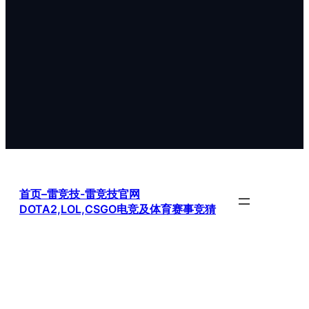
首页–雷竞技-雷竞技官网
DOTA2,LOL,CSGO电竞及体育赛事竞猜