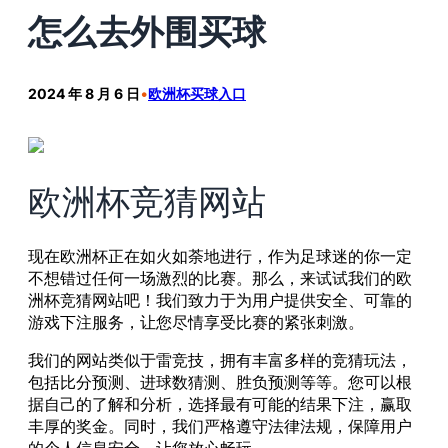
怎么去外围买球
2024 年 8 月 6 日
•
欧洲杯买球入口
欧洲杯竞猜网站
现在欧洲杯正在如火如荼地进行，作为足球迷的你一定
不想错过任何一场激烈的比赛。那么，来试试我们的欧
洲杯竞猜网站吧！我们致力于为用户提供安全、可靠的
游戏下注服务，让您尽情享受比赛的紧张刺激。
我们的网站类似于雷竞技，拥有丰富多样的竞猜玩法，
包括比分预测、进球数猜测、胜负预测等等。您可以根
据自己的了解和分析，选择最有可能的结果下注，赢取
丰厚的奖金。同时，我们严格遵守法律法规，保障用户