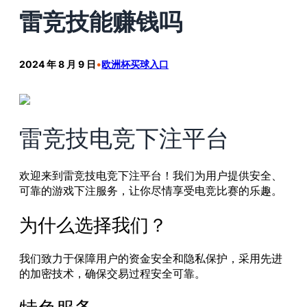
雷竞技能赚钱吗
2024 年 8 月 9 日
•
欧洲杯买球入口
雷竞技电竞下注平台
欢迎来到雷竞技电竞下注平台！我们为用户提供安全、
可靠的游戏下注服务，让你尽情享受电竞比赛的乐趣。
为什么选择我们？
我们致力于保障用户的资金安全和隐私保护，采用先进
的加密技术，确保交易过程安全可靠。