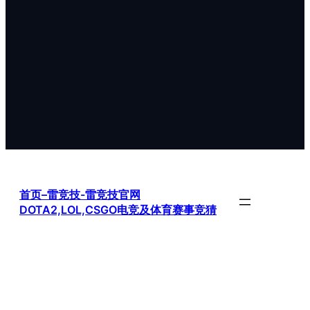
首页–雷竞技-雷竞技官网
DOTA2,LOL,CSGO电竞及体育赛事竞猜