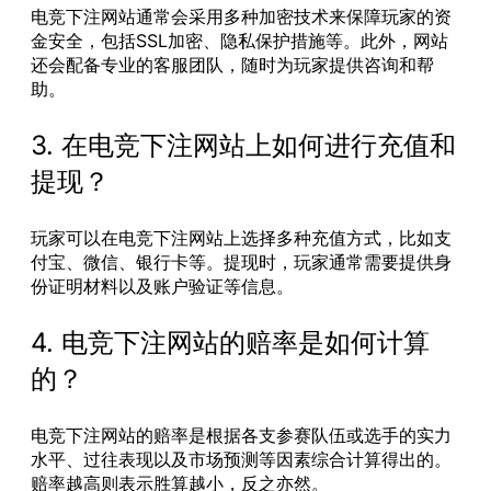
电竞下注网站通常会采用多种加密技术来保障玩家的资
金安全，包括SSL加密、隐私保护措施等。此外，网站
还会配备专业的客服团队，随时为玩家提供咨询和帮
助。
3. 在电竞下注网站上如何进行充值和
提现？
玩家可以在电竞下注网站上选择多种充值方式，比如支
付宝、微信、银行卡等。提现时，玩家通常需要提供身
份证明材料以及账户验证等信息。
4. 电竞下注网站的赔率是如何计算
的？
电竞下注网站的赔率是根据各支参赛队伍或选手的实力
水平、过往表现以及市场预测等因素综合计算得出的。
赔率越高则表示胜算越小，反之亦然。