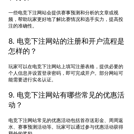
一些电竞下注网站会提供赛事预测和分析的文章或视
频，帮助玩家更好地了解比赛情况和选手实力，提高投
注的准确性。
8. 电竞下注网站的注册和开户流程是
怎样的？
玩家可以在电竞下注网站上填写注册表格，提供必要的
个人信息并设置登录密码，即可完成开户。部分网站可
能需要进行实名认证。
9. 电竞下注网站有哪些常见的优惠活
动？
电竞下注网站常见的优惠活动包括首存送彩金、周周返
水、赛事预测活动等。玩家可以通过参与优惠活动获得
额外的奖励。