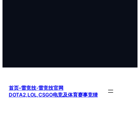
首页–雷竞技-雷竞技官网
DOTA2,LOL,CSGO电竞及体育赛事竞猜