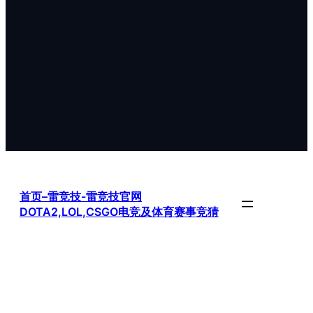
首页–雷竞技-雷竞技官网
DOTA2,LOL,CSGO电竞及体育赛事竞猜