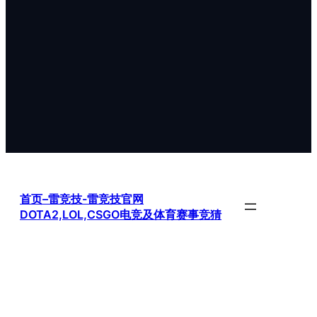
首页–雷竞技-雷竞技官网
DOTA2,LOL,CSGO电竞及体育赛事竞猜