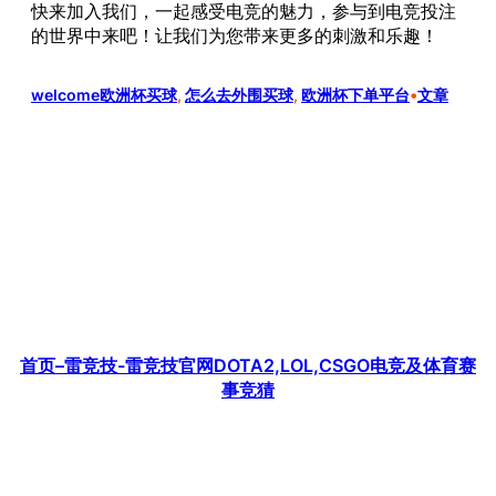
快来加入我们，一起感受电竞的魅力，参与到电竞投注
的世界中来吧！让我们为您带来更多的刺激和乐趣！
welcome欧洲杯买球
, 
怎么去外围买球
, 
欧洲杯下单平台
•
文章
首页–雷竞技-雷竞技官网DOTA2,LOL,CSGO电竞及体育赛
事竞猜