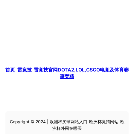
首页–雷竞技-雷竞技官网DOTA2,LOL,CSGO电竞及体育赛
事竞猜
Copyright © 2024 | 欧洲杯买球网站入口-欧洲杯竞猜网站-欧
洲杯外围在哪买