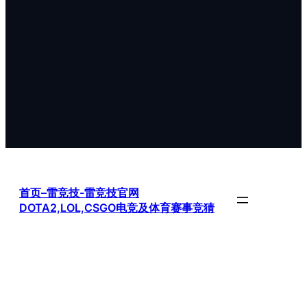
首页–雷竞技-雷竞技官网
DOTA2,LOL,CSGO电竞及体育赛事竞猜