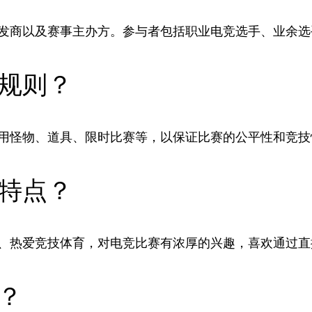
发商以及赛事主办方。参与者包括职业电竞选手、业余选
规则？
用怪物、道具、限时比赛等，以保证比赛的公平性和竞技
特点？
、热爱竞技体育，对电竞比赛有浓厚的兴趣，喜欢通过直
？