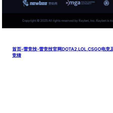
跳
至
内
首页–雷竞技-雷竞技官网DOTA2,LOL,CSGO电
竞猜
容