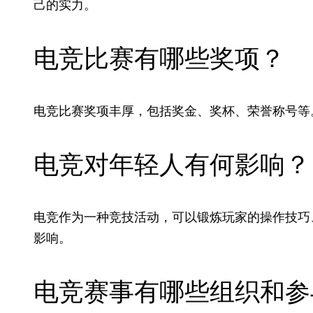
己的实力。
电竞比赛有哪些奖项？
电竞比赛奖项丰厚，包括奖金、奖杯、荣誉称号等
电竞对年轻人有何影响？
电竞作为一种竞技活动，可以锻炼玩家的操作技巧
影响。
电竞赛事有哪些组织和参