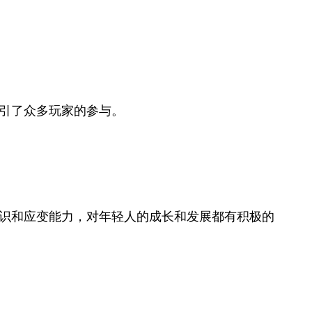
引了众多玩家的参与。
识和应变能力，对年轻人的成长和发展都有积极的