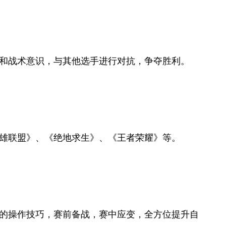
和战术意识，与其他选手进行对抗，争夺胜利。
雄联盟》、《绝地求生》、《王者荣耀》等。
的操作技巧，赛前备战，赛中应变，全方位提升自