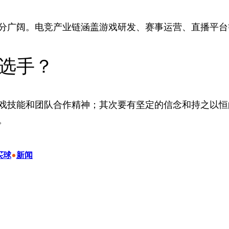
分广阔。电竞产业链涵盖游戏研发、赛事运营、直播平台
选手？
戏技能和团队合作精神；其次要有坚定的信念和持之以恒
。
•
买球
新闻