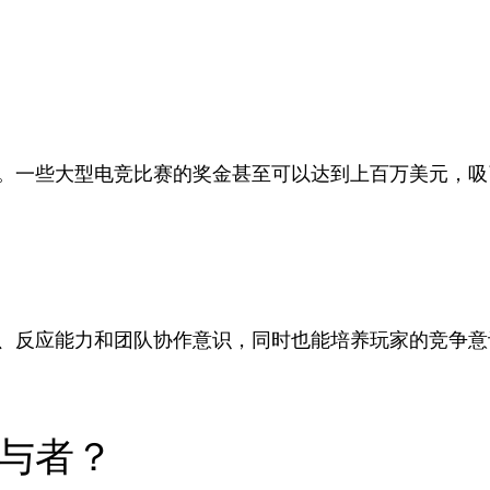
。一些大型电竞比赛的奖金甚至可以达到上百万美元，吸
、反应能力和团队协作意识，同时也能培养玩家的竞争意
与者？