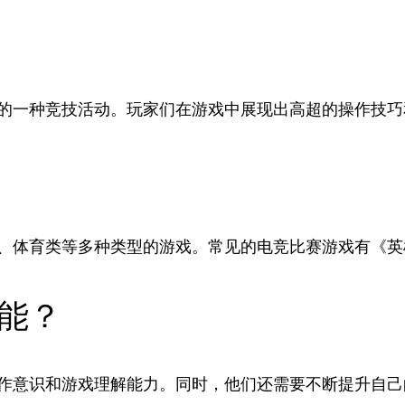
的一种竞技活动。玩家们在游戏中展现出高超的操作技巧
、体育类等多种类型的游戏。常见的电竞比赛游戏有《英
能？
作意识和游戏理解能力。同时，他们还需要不断提升自己