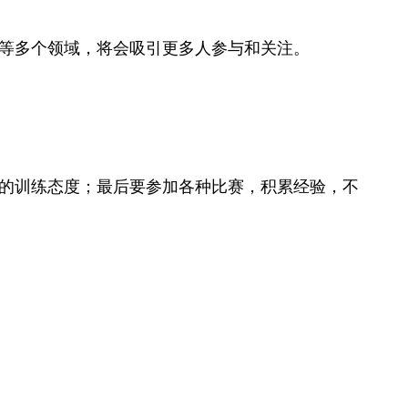
等多个领域，将会吸引更多人参与和关注。
的训练态度；最后要参加各种比赛，积累经验，不