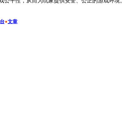
戏公平性，从而为玩家提供安全、公正的游戏环境。
•
台
文章