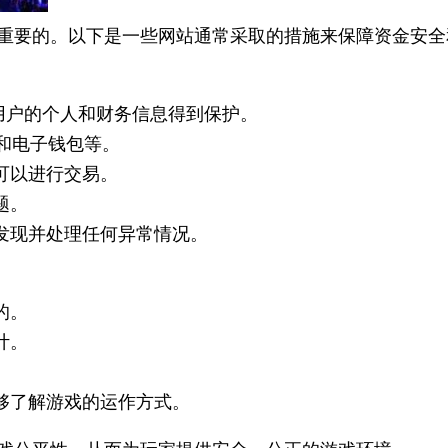
重要的。以下是一些网站通常采取的措施来保障资金安全
保用户的个人和财务信息得到保护。
卡和电子钱包等。
可以进行交易。
题。
发现并处理任何异常情况。
的。
计。
够了解游戏的运作方式。