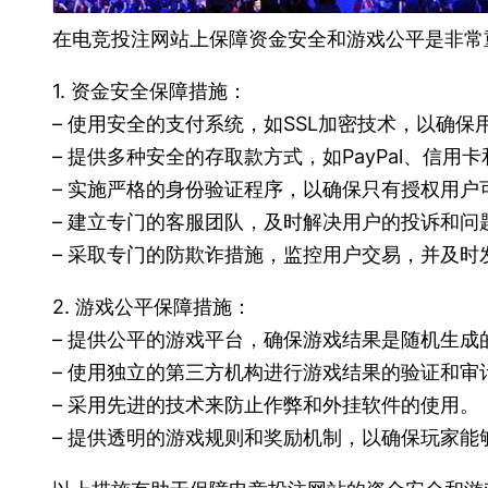
在电竞投注网站上保障资金安全和游戏公平是非常
1. 资金安全保障措施：
– 使用安全的支付系统，如SSL加密技术，以确
– 提供多种安全的存取款方式，如PayPal、信用
– 实施严格的身份验证程序，以确保只有授权用户
– 建立专门的客服团队，及时解决用户的投诉和问
– 采取专门的防欺诈措施，监控用户交易，并及时
2. 游戏公平保障措施：
– 提供公平的游戏平台，确保游戏结果是随机生成
– 使用独立的第三方机构进行游戏结果的验证和审
– 采用先进的技术来防止作弊和外挂软件的使用。
– 提供透明的游戏规则和奖励机制，以确保玩家能