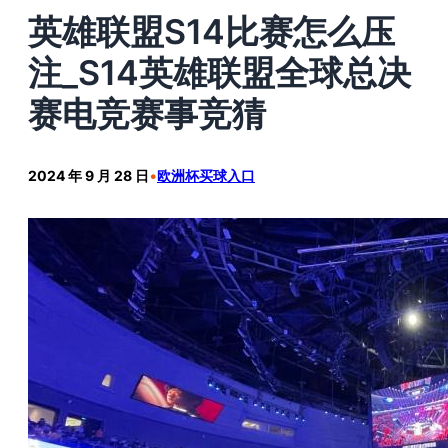
英雄联盟S14比赛怎么压
注_S14英雄联盟全球总决
赛电竞赛事竞猜
2024 年 9 月 28 日
•
欧洲杯买球入口