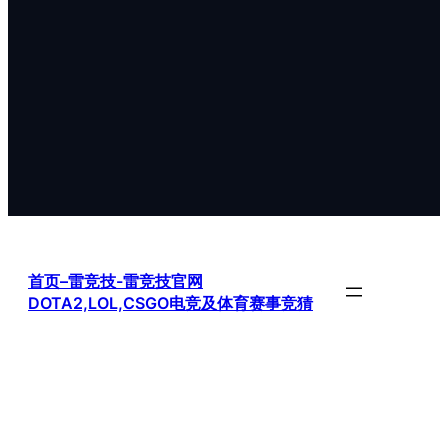
首页–雷竞技-雷竞技官网
DOTA2,LOL,CSGO电竞及体育赛事竞猜