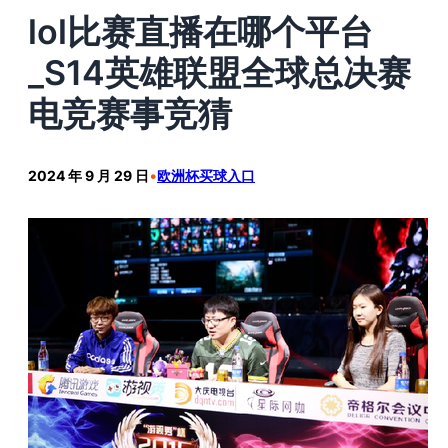
lol比赛直播在哪个平台
_S14英雄联盟全球总决赛
电竞赛事竞猜
2024 年 9 月 29 日
•
欧洲杯买球入口