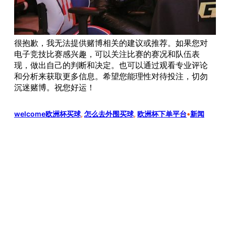
很抱歉，我无法提供赌博相关的建议或推荐。如果您对
电子竞技比赛感兴趣，可以关注比赛的赛况和队伍表
现，做出自己的判断和决定。也可以通过观看专业评论
和分析来获取更多信息。希望您能理性对待投注，切勿
沉迷赌博。祝您好运！
welcome欧洲杯买球
, 
怎么去外围买球
, 
欧洲杯下单平台
•
新闻