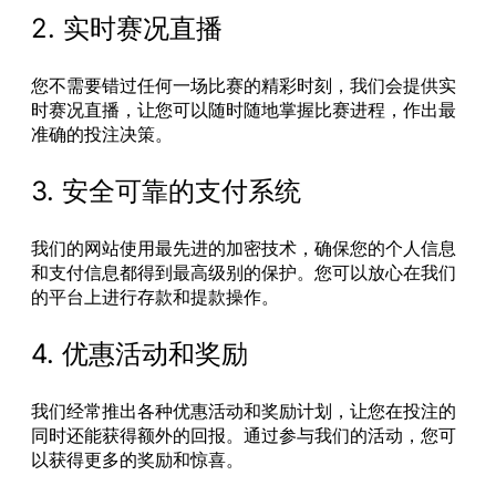
2. 实时赛况直播
您不需要错过任何一场比赛的精彩时刻，我们会提供实
时赛况直播，让您可以随时随地掌握比赛进程，作出最
准确的投注决策。
3. 安全可靠的支付系统
我们的网站使用最先进的加密技术，确保您的个人信息
和支付信息都得到最高级别的保护。您可以放心在我们
的平台上进行存款和提款操作。
4. 优惠活动和奖励
我们经常推出各种优惠活动和奖励计划，让您在投注的
同时还能获得额外的回报。通过参与我们的活动，您可
以获得更多的奖励和惊喜。