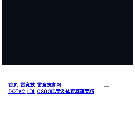
首页–雷竞技-雷竞技官网
DOTA2,LOL,CSGO电竞及体育赛事竞猜