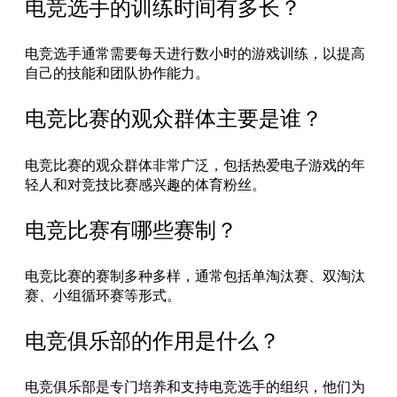
电竞选手的训练时间有多长？
电竞选手通常需要每天进行数小时的游戏训练，以提高
自己的技能和团队协作能力。
电竞比赛的观众群体主要是谁？
电竞比赛的观众群体非常广泛，包括热爱电子游戏的年
轻人和对竞技比赛感兴趣的体育粉丝。
电竞比赛有哪些赛制？
电竞比赛的赛制多种多样，通常包括单淘汰赛、双淘汰
赛、小组循环赛等形式。
电竞俱乐部的作用是什么？
电竞俱乐部是专门培养和支持电竞选手的组织，他们为