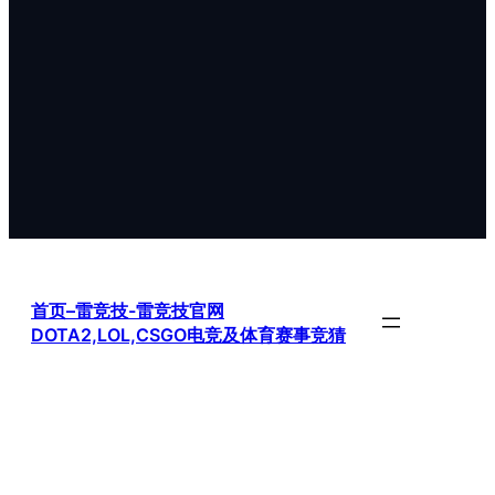
首页–雷竞技-雷竞技官网
DOTA2,LOL,CSGO电竞及体育赛事竞猜