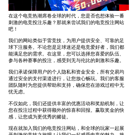
在这个电竞热潮席卷全球的时代，您是否也想体验一番
刺激的电竞投注乐趣？那就来尝试我们的电竞投注网站
吧！
我们的网站类似于雷竞技，为用户提供安全、可靠的足
球下注服务。不论您是足球迷还是电竞爱好者，我们都
能满足您的需求。在这里，您可以选择您喜爱的队伍、
参与各种赛事的投注，感受到无与伦比的刺激和乐趣。
我们承诺保障用户的个人隐私和资金安全，所有交易均
通过安全的支付渠道进行，让您放心畅玩。我们的客服
团队随时为您提供帮助和支持，确保您在游戏过程中无
忧无虑。
不仅如此，我们还提供丰富的优惠活动和奖励机制，让
您在投注过程中获得额外的惊喜和回报。赢取奖金的快
感，让您成为更优秀的赌徒。
现在就加入我们的电竞投注网站，和全球的玩家一起展
开刺激的竞技之旅吧！让我们一起感受电竞的魅力，挑