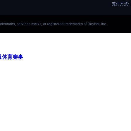
竞及体育赛事