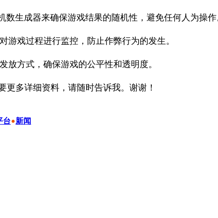
随机数生成器来确保游戏结果的随机性，避免任何人为操作
，对游戏过程进行监控，防止作弊行为的发生。
金发放方式，确保游戏的公平性和透明度。
要更多详细资料，请随时告诉我。谢谢！
•
平台
新闻