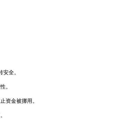
转安全。
法性。
防止资金被挪用。
营。