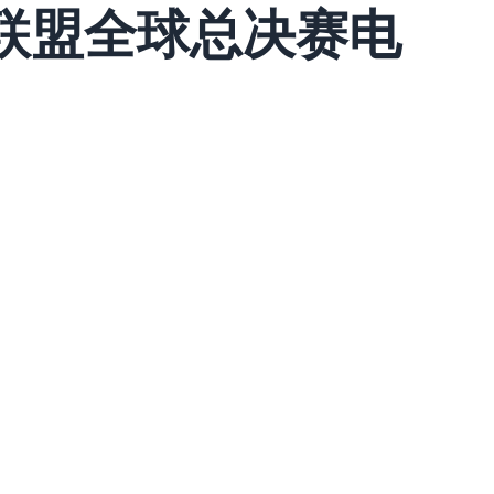
雄联盟全球总决赛电