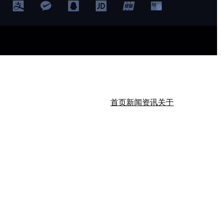
首页
新闻
资讯
关于