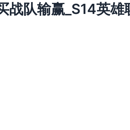
买战队输赢_S14英