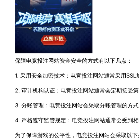
保障电竞投注网站资金安全的方式有以下几点：
1. 采用安全加密技术：电竞投注网站通常采用S
2. 审计机构认证：电竞投注网站通常会定期接受
3. 分账管理：电竞投注网站会采取分账管理的
4. 严格遵守监管规定：电竞投注网站通常会受到
为了保障游戏的公平性，电竞投注网站会采取以下