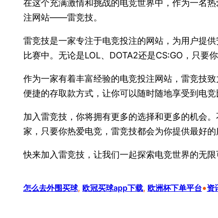
在这个充满激情和挑战的电竞世界中，作为一名热
注网站——雷竞技。
雷竞技是一家专注于电竞投注的网站，为用户提供
比赛中。无论是LOL、DOTA2还是CS:GO，只
作为一家有着丰富经验的电竞投注网站，雷竞技致
便捷的存取款方式，让你可以随时随地享受到电竞
加入雷竞技，你将拥有更多的选择和更多的机会。
家，只要你热爱电竞，雷竞技都会为你提供最好的
快来加入雷竞技，让我们一起探索电竞世界的无限
•
怎么去外围买球
, 
欧冠买球app下载
, 
欧洲杯下单平台
资