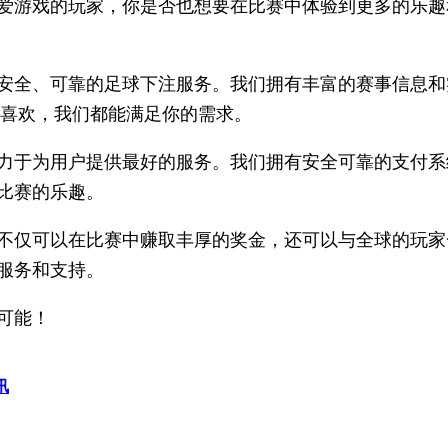
爱游戏的玩家，你是否也想要在比赛中体验到更多的乐趣
安全、可靠的足球下注服务。我们拥有丰富的赛事信息和
要你喜欢，我们都能满足你的需求。
力于为用户提供最好的服务。我们拥有安全可靠的支付系
比赛的乐趣。
不仅可以在比赛中赚取丰厚的奖金，还可以与全球的玩家
服务和支持。
可能！
讯