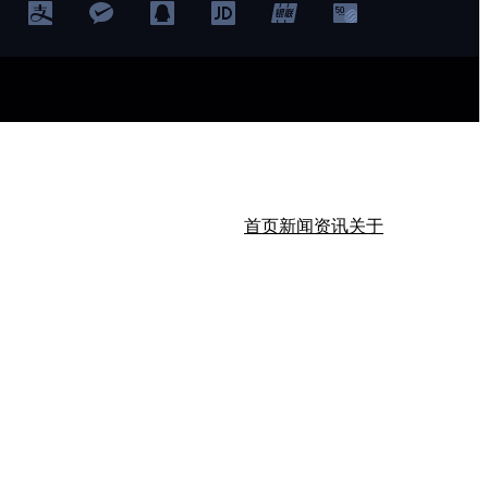
首页
新闻
资讯
关于