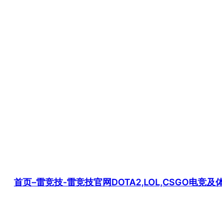
首页–雷竞技-雷竞技官网DOTA2,LOL,CSGO电竞