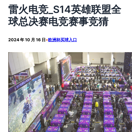
雷火电竞_S14英雄联盟全
球总决赛电竞赛事竞猜
2024 年 10 月 16 日
•
欧洲杯买球入口