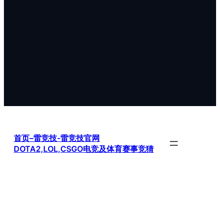
首页–雷竞技-雷竞技官网
DOTA2,LOL,CSGO电竞及体育赛事竞猜