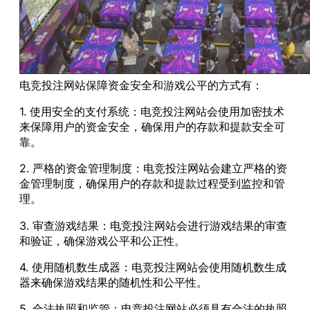
电竞投注网站保障资金安全和游戏公平的方式有：
1. 使用安全的支付系统：电竞投注网站会使用加密技术
来保障用户的资金安全，确保用户的存款和提款安全可
靠。
2. 严格的资金管理制度：电竞投注网站会建立严格的资
金管理制度，确保用户的存款和提款过程受到监控和管
理。
3. 审查游戏结果：电竞投注网站会进行游戏结果的审查
和验证，确保游戏公平和公正性。
4. 使用随机数生成器：电竞投注网站会使用随机数生成
器来确保游戏结果的随机性和公平性。
5. 合法执照和监管：电竞投注网站必须具有合法的执照