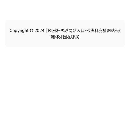
Copyright © 2024 | 欧洲杯买球网站入口-欧洲杯竞猜网站-欧
洲杯外围在哪买