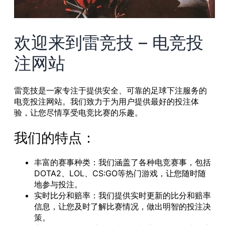
欢迎来到雷竞技 – 电竞投
注网站
雷竞技是一家专注于提供安全、可靠的足球下注服务的
电竞投注网站。我们致力于为用户提供最好的投注体
验，让您尽情享受电竞比赛的乐趣。
我们的特点：
丰富的赛事种类：我们涵盖了各种电竞赛事，包括
DOTA2、LOL、CS:GO等热门游戏，让您随时随
地参与投注。
实时比分和赔率：我们提供实时更新的比分和赔率
信息，让您及时了解比赛情况，做出明智的投注决
策。