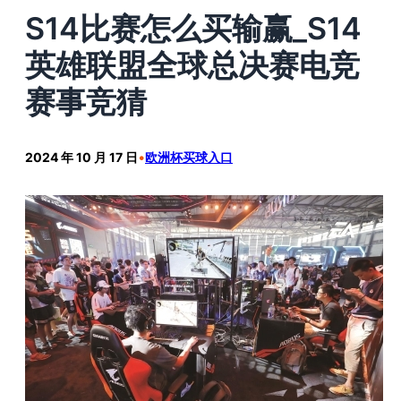
S14比赛怎么买输赢_S14
英雄联盟全球总决赛电竞
赛事竞猜
2024 年 10 月 17 日
•
欧洲杯买球入口