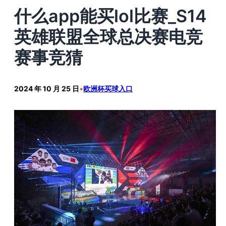
什么app能买lol比赛_S14
英雄联盟全球总决赛电竞
赛事竞猜
2024 年 10 月 25 日
•
欧洲杯买球入口