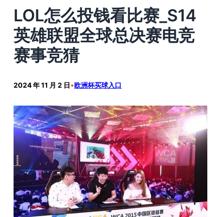
LOL怎么投钱看比赛_S14
英雄联盟全球总决赛电竞
赛事竞猜
2024 年 11 月 2 日
•
欧洲杯买球入口