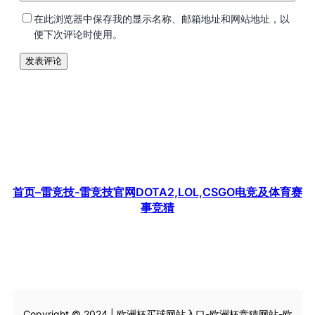
在此浏览器中保存我的显示名称、邮箱地址和网站地址，以
便下次评论时使用。
首页–雷竞技-雷竞技官网DOTA2,LOL,CSGO电竞及体育赛
事竞猜
Copyright © 2024 | 欧洲杯买球网站入口-欧洲杯竞猜网站-欧