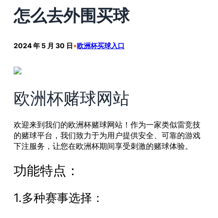
怎么去外围买球
2024 年 5 月 30 日
•
欧洲杯买球入口
欧洲杯赌球网站
欢迎来到我们的欧洲杯赌球网站！作为一家类似雷竞技
的赌球平台，我们致力于为用户提供安全、可靠的游戏
下注服务，让您在欧洲杯期间享受刺激的赌球体验。
功能特点：
1.多种赛事选择：