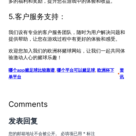
多的福利和奖励，提升您在游戏中的体验和收益。
5.客户服务支持：
我们设有专业的客户服务团队，随时为用户解决问题和
提供帮助，让您在游戏过程中有更好的体验和感受。
欢迎您加入我们的欧洲杯赌球网站，让我们一起共同体
验激动人心的赌球乐趣！
哪个app赌足球比较靠谱
, 
哪个平台可以赌足球
, 
欧洲杯下
资
•
单平台
讯
Comments
发表回复
您的邮箱地址不会被公开。
必填项已用
*
标注